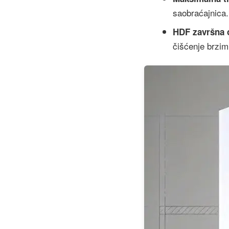
saobraćajnica.
HDF završna 
čišćenje brzim 