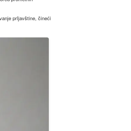
anje prljavštine, čineći