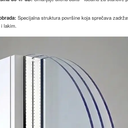
Specijalna struktura površine koja sprečava zadržav
obrada:
i lakim.