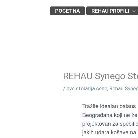
Skip
POCETNA
REHAU PROFILI
to
content
REHAU Synego Stol
/
pvc stolarija cene
,
Rehau Syne
Tražite idealan balans
Beograđana koji ne žel
projektovan za specif
jakih udara košave na 