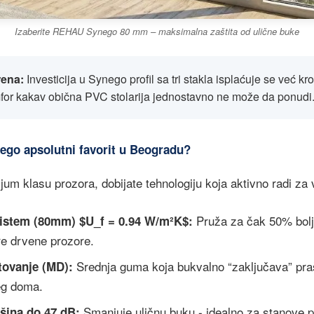
Izaberite REHAU Synego 80 mm – maksimalna zaštita od ulične buke
rena:
Investicija u Synego profil sa tri stakla isplaćuje se već kr
mfor kakav obična PVC stolarija jednostavno ne može da ponudi
ego apsolutni favorit u Beogradu?
jum klasu prozora, dobijate tehnologiju koja aktivno radi za 
Pruža za čak 50% bolju
sistem (80mm) $U_f = 0.94 W/m²K$:
re drvene prozore.
Srednja guma koja bukvalno “zaključava” pra
tovanje (MD):
eg doma.
Smanjuje uličnu buku - idealno za stanove 
šina do 47 dB: