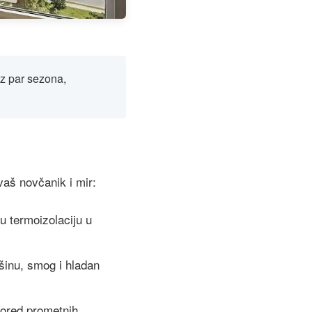
oz par sezona,
.
vaš novčanik i mir:
 termoizolaciju u
šinu, smog i hladan
pored prometnih