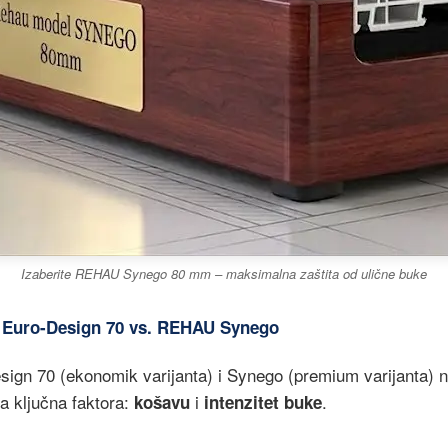
Izaberite REHAU Synego 80 mm – maksimalna zaštita od ulične buke
: Euro-Design 70 vs. REHAU Synego
ign 70 (ekonomik varijanta) i Synego (premium varijanta) na
a ključna faktora:
i
.
košavu
intenzitet buke