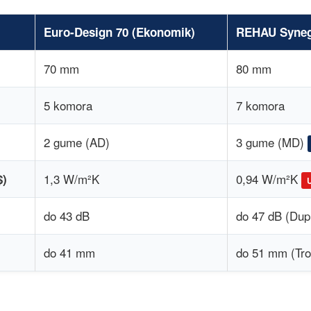
Euro-Design 70 (Ekonomik)
REHAU Syneg
70 mm
80 mm
5 komora
7 komora
2 gume (AD)
3 gume (MD)
1,3 W/m²K
0,94 W/m²K
$)
do 43 dB
do 47 dB (Dupl
do 41 mm
do 51 mm (Tro