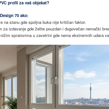
PVC profil za vaš objekat?
Design 70 ako:
e na stanu gde spoljna buka nije kritičan faktor.
n za izdavanje gde želite pouzdan i dugovečan nemački brend
 nižim spratovima u zavetrini gde nema ekstremnih udara ve