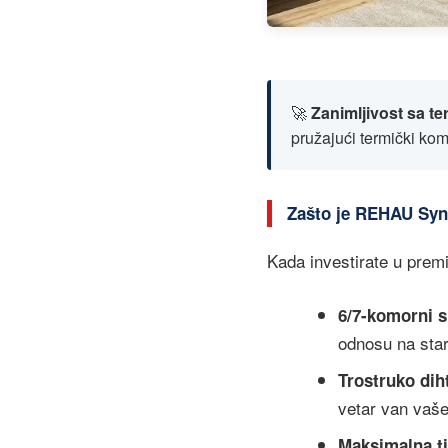
🚀
Zanimljivost sa te
pružajući termički ko
Zašto je REHAU Syn
Kada investirate u premi
6/7-komorni 
odnosu na sta
Trostruko dih
vetar van vaš
Maksimalna ti