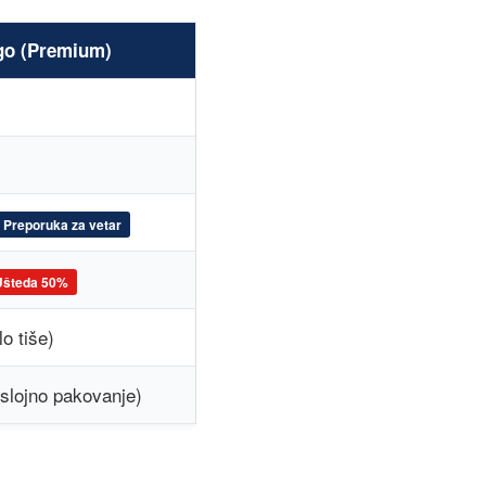
o (Premium)
Preporuka za vetar
Ušteda 50%
o tiše)
slojno pakovanje)