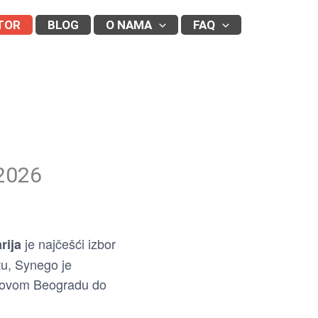
TOR
BLOG
O NAMA
FAQ
 2026
je najčešći izbor
rija
tu, Synego je
 Novom Beogradu do