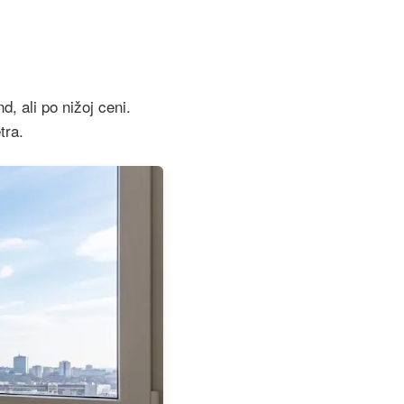
, ali po nižoj ceni.
tra.