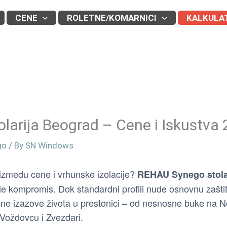
CENE
ROLETNE/KOMARNICI
KALKULA
arija Beograd – Cene i Iskustva
go
/ By
SN Windows
 između cene i vrhunske izolacije?
REHAU Synego stola
e kompromis. Dok standardni profili nude osnovnu zašti
ične izazove života u prestonici – od nesnosne buke na
Voždovcu i Zvezdari.