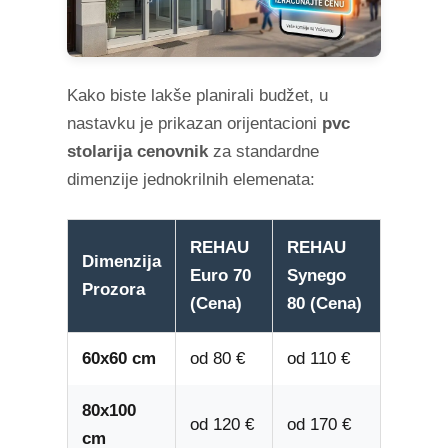
Kako biste lakše planirali budžet, u
nastavku je prikazan orijentacioni
pvc
stolarija cenovnik
za standardne
dimenzije jednokrilnih elemenata:
REHAU
REHAU
Dimenzija
Euro 70
Synego
Prozora
(Cena)
80 (Cena)
60x60 cm
od 80 €
od 110 €
80x100
od 120 €
od 170 €
cm