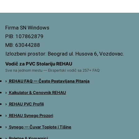
Firma SN Windows
PIB: 107862879
MB: 63044288
Izlozbeni prostor:
Beograd ul. Husova 6, Vozdovac.
Vodič za PVC Stolariju REHAU
Sve na jednom mestu — Ekspertski vodič sa 257+ FAQ
›
REHAU FAQ — Često Postavljana Pitanja
›
Kalkulator & Cenovnik REHAU
›
REHAU PVC Profili
›
REHAU Synego Prozori
›
Synego — Čuvar Toplote i Tišine
›
Roletne & Komarnici