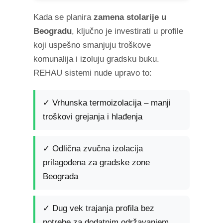
Kada se planira
zamena stolarije u
Beogradu
, ključno je investirati u profile
koji uspešno smanjuju troškove
komunalija i izoluju gradsku buku.
REHAU sistemi nude upravo to:
✓ Vrhunska termoizolacija – manji
troškovi grejanja i hlađenja
✓ Odlična zvučna izolacija
prilagođena za gradske zone
Beograda
✓ Dug vek trajanja profila bez
potrebe za dodatnim održavanjem