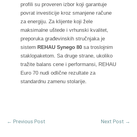
profili su proveren izbor koji garantuje
povrat investicije kroz smanjene račune
za energiju. Za klijente koji žele
maksimalne uštede i vrhunski kvalitet,
preporuka građevinskih stručnjaka je
sistem
REHAU Synego 80
sa troslojnim
staklopaketom. Sa druge strane, ukoliko
tražite balans cene i performansi, REHAU
Euro 70 nudi odlične rezultate za
standardnu zamenu stolarije.
←
Previous Post
Next Post
→