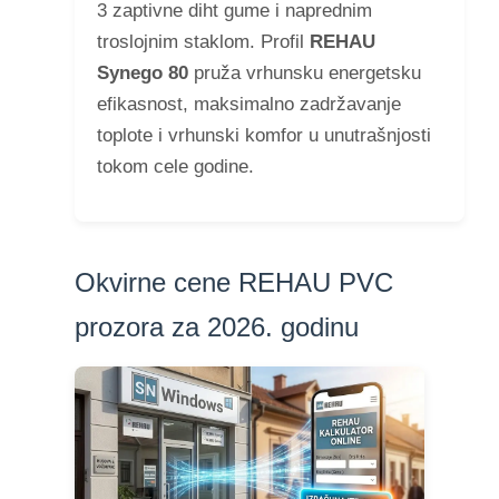
3 zaptivne diht gume i naprednim
troslojnim staklom. Profil
REHAU
Synego 80
pruža vrhunsku energetsku
efikasnost, maksimalno zadržavanje
toplote i vrhunski komfor u unutrašnjosti
tokom cele godine.
Okvirne cene REHAU PVC
prozora za 2026. godinu