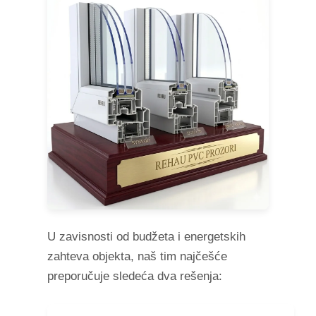
U zavisnosti od budžeta i energetskih
zahteva objekta, naš tim najčešće
preporučuje sledeća dva rešenja: