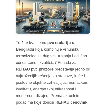
Tražite kvalitetnu
pvc stolariju u
Beogradu
koja kombinuje vrhunsku
termoizolaciju, dug vek trajanja i odličan
odnos cene i kvaliteta? Ponuda za
REHAU pvc prozore
predstavlja jedno od
najtraženijih rešenja za stanove, kuće i
poslovne objekte zahvaljujući nemačkom
kvalitetu, energetskoj efikasnosti i
modernom dizajnu. Prema aktuelnim
podacima koje donosi
REHAU cenovnik