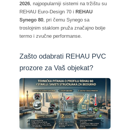
2026
, najpopularniji sistemi na tržištu su
REHAU Euro-Design 70 i
REHAU
Synego 80
, pri čemu Synego sa
troslojnim staklom pruža značajno bolje
termo i zvučne performanse.
Zašto odabrati REHAU PVC
prozore za Vaš objekat?