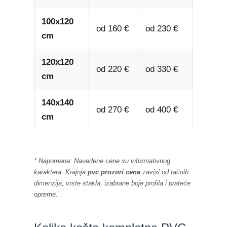
100x120
od 160 €
od 230 €
cm
120x120
od 220 €
od 330 €
cm
140x140
od 270 €
od 400 €
cm
* Napomena: Navedene cene su informativnog
karaktera. Krajnja
pvc prozori cena
zavisi od tačnih
dimenzija, vrste stakla, izabrane boje profila i prateće
opreme.