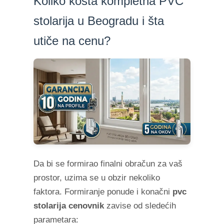
Koliko košta kompletna PVC
stolarija u Beogradu i šta
utiče na cenu?
Da bi se formirao finalni obračun za vaš
prostor, uzima se u obzir nekoliko
faktora. Formiranje ponude i konačni
pvc
stolarija cenovnik
zavise od sledećih
parametara: