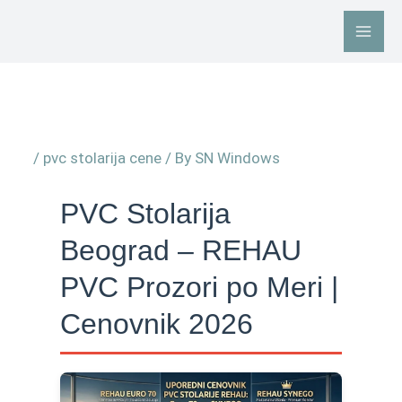
Skip
to
content
/
pvc stolarija cene
/ By
SN Windows
PVC Stolarija
Beograd – REHAU
PVC Prozori po Meri |
Cenovnik 2026