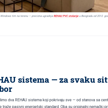
Windows tim na terenu — precizna ugradnja
REHAU PVC stolarije
u Beogradu od 2012. go
AU sistema — za svaku sit
zbor
mo dva REHAU sistema koji pokrivaju sve — od stanova sa cent
e traže pasivni energetski standard. Oba su originalni nemački pro