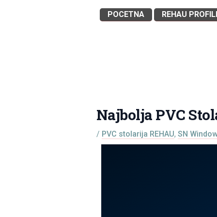
Skip
POCETNA
REHAU PROFIL
to
content
Najbolja PVC Sto
/
PVC stolarija REHAU
,
SN Windows