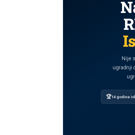
N
R
I
Nije 
ugradnji 
ugr
🏆
14 godina is