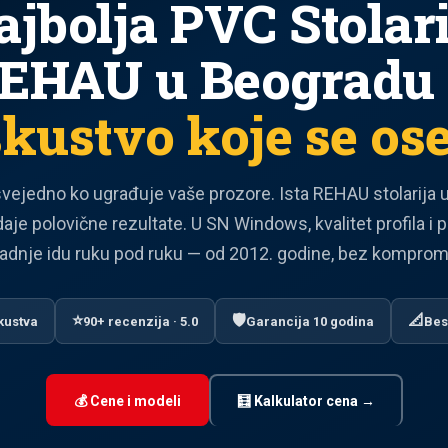
ajbolja PVC Stolari
EHAU u Beogradu
skustvo koje se ose
svejedno ko ugrađuje vaše prozore. Ista REHAU stolarija u
daje polovične rezultate. U SN Windows, kvalitet profila i 
adnje idu ruku pod ruku — od 2012. godine, bez komprom
⭐
🛡️
📐
kustva
90+ recenzija · 5.0
Garancija 10 godina
Bes
💰 Cene i modeli
🧮 Kalkulator cena →