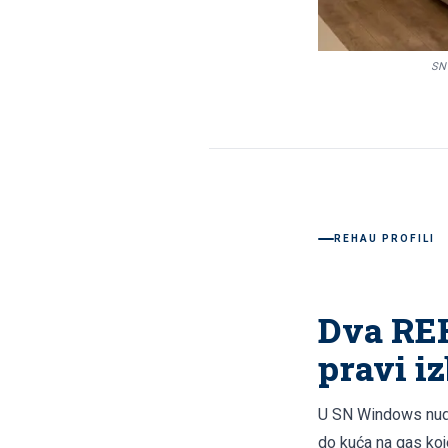
SN 
REHAU PROFILI
Dva REH
pravi i
U SN Windows nudi
do kuća na gas koj