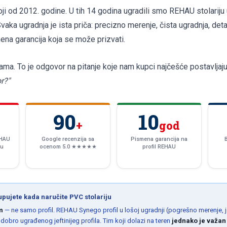
 od 2012. godine. U tih 14 godina ugradili smo REHAU stolariju 
vaka ugradnja je ista priča: precizno merenje, čista ugradnja, det
ena garancija koja se može prizvati.
lama. To je odgovor na pitanje koje nam kupci najčešće postavljaj
or?"
90
10
+
god
EHAU
Google recenzija sa
Pismena garancija na
du
ocenom 5.0 ★★★★★
profil REHAU
upujete kada naručite PVC stolariju
m
— ne samo profil. REHAU Synego profil u lošoj ugradnji (pogrešno merenje, je
 dobro ugrađenog jeftinijeg profila. Tim koji dolazi na teren
jednako je važan