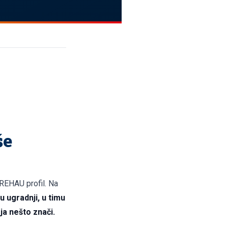
še
 REHAU profil. Na
 u ugradnji, u timu
ja nešto znači.