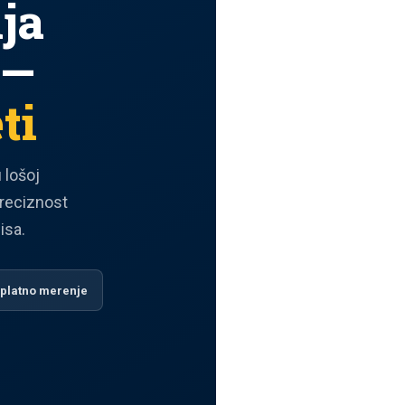
ja
 —
ti
 lošoj
preciznost
isa.
platno merenje