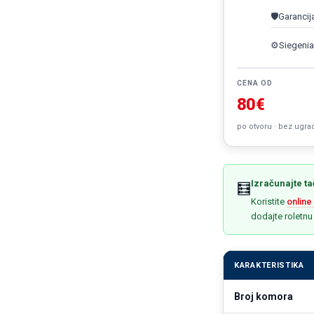
🛡️
Garancij
⚙️
Siegenia
CENA OD
80€
po otvoru · bez ugra
Izračunajte t
🧮
Koristite
online
dodajte roletnu
KARAKTERISTIKA
Broj komora