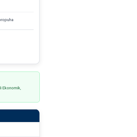
 propuha
li Ekonomik,