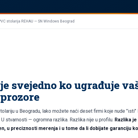
 PVC stolarija REHAU — SN Windows Beograd
ije svejedno ko ugrađuje va
prozore
tolariju u Beogradu, lako možete naći deset firmi koje nude "isti"
 U stvarnosti — ogromna razlika. Razlika nije u profilu.
Razlika je
en, u preciznosti merenja i u tome da li dobijate garanciju ko