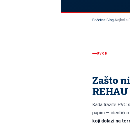
Početna
›
Blog
›
Najbolja
UVOD
Zašto n
REHAU 
Kada tražite PVC s
papiru — identično.
koji dolazi na ter