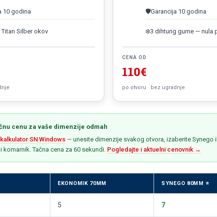
a 10 godina
🛡️
Garancija 10 godina
 Titan Silber okov
❄️
3 dihtung gume — nula
CENA OD
110€
dnje
po otvoru · bez ugradnje
ačnu cenu za vaše dimenzije odmah
 kalkulator SN Windows
— unesite dimenzije svakog otvora, izaberite Synego i
 i komarnik. Tačna cena za 60 sekundi.
Pogledajte i aktuelni cenovnik →
EKONOMIK 70MM
SYNEGO 80MM ⭐
5
7