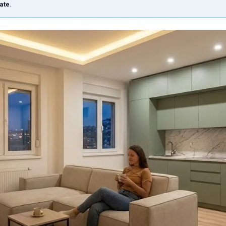
rate
.