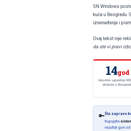
SN Windows postoji
kuća u Beogradu. S
iznenađenja i pism
Ovaj tekst nije rek
da ste vi pravi izb
14
god
Iskustvo ugradnje R
stolarije u Beogra
Šta zapravo k
🔑
Kupujete
siste
rezultat gori od