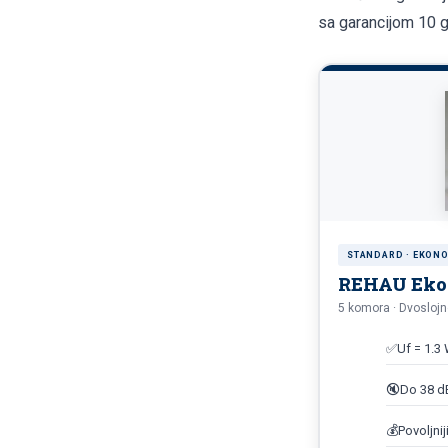
sa garancijom 10 g
STANDARD · EKON
REHAU Eko
5 komora · Dvoslojn
✅
Uf = 1.3
🔇
Do 38 dB
💰
Povoljnij