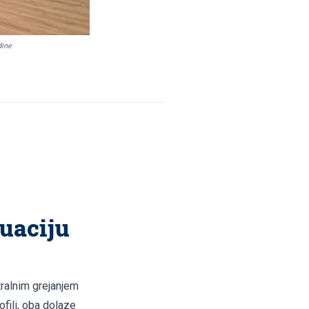
dine
uaciju
ralnim grejanjem
fili, oba dolaze