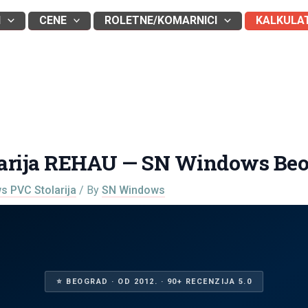
I
CENE
ROLETNE/KOMARNICI
KALKULA
larija REHAU — SN Windows Be
 PVC Stolarija
/ By
SN Windows
⭐ BEOGRAD · OD 2012. · 90+ RECENZIJA 5.0