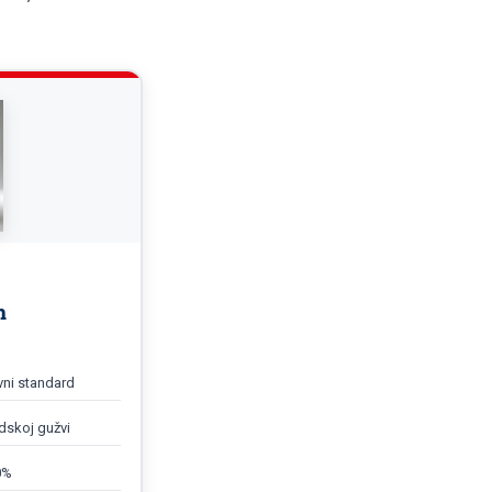
m
vni standard
dskoj gužvi
0%