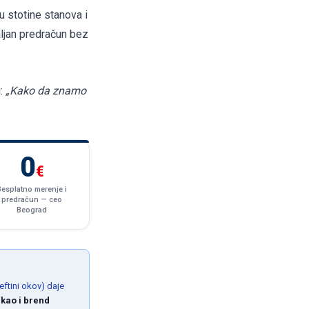
u stotine stanova i
aljan predračun bez
u:
„Kako da znamo
0
€
Besplatno merenje i
predračun — ceo
Beograd
ftini okov) daje
 kao i brend