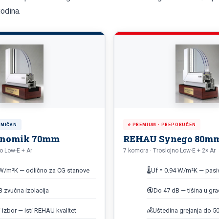
odina.
OMIČAN
⭐ PREMIUM · PREPORUČEN
nomik 70mm
REHAU Synego 80m
o Low-E + Ar
7 komora · Troslojno Low-E + 2× Ar
 W/m²K — odlično za CG stanove
🌡️
Uf = 0.94 W/m²K — pasi
 zvučna izolacija
🔇
Do 47 dB — tišina u gra
i izbor — isti REHAU kvalitet
💰
Uštedina grejanja do 5