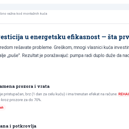
ebno važna kod montažnih kuća
esticija u energetsku efikasnost — šta pr
 redom rešavate probleme. Greškom, mnogi vlasnici kuća investir
alje „puše". Rezultat je poražavajuć: pumpa radi duplo duže da n
zamena prozora i vrata
 je pristupačan, brz (1 dan za celu kuću) i ima trenutan efekat na račune.
REHAU
 kroz prozore za do 70%.
mah
vana i potkrovlja