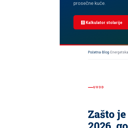
prosečne kuće.
🧮 Kalkulator stolarije
Početna
›
Blog
›
Energetska
UVOD
Zašto j
2026. g