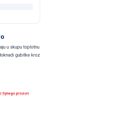
vo
aju u skupu toplotnu
adoknadi gubitke kroz
 Synego prozori