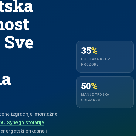
tska
nost
 Sve
35
%
GUBITAKA KROZ
PROZORE
da
50
%
MANJE TROŠKA
GREJANJA
cene izgradnje, montažne
U Synego stolarije
energetski efikasne i