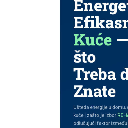
Energe
Efikas
Kuće
—
što
Treba 
Znate
Ušteda energije u domu, 
kuće i zašto je izbor
REHA
odlučujući faktor između 