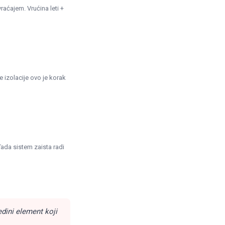
vraćajem. Vrućina leti +
 izolacije ovo je korak
 Tada sistem zaista radi
jedini element koji