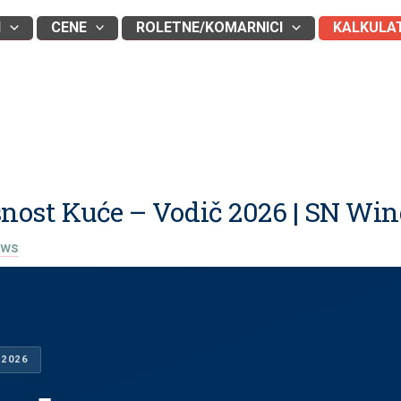
I
CENE
ROLETNE/KOMARNICI
KALKULA
snost Kuće – Vodič 2026 | SN Wi
ows
 2026