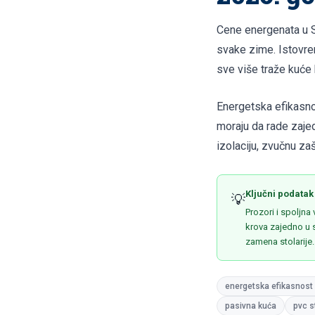
Cene energenata u Sr
svake zime. Istovre
sve više traže kuće
Energetska efikasnos
moraju da rade zajed
izolaciju, zvučnu za
Ključni podatak
💡
Prozori i spoljna 
krova zajedno u s
zamena stolarije.
energetska efikasnost
pasivna kuća
pvc s