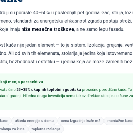
biji su porasle 40–60% u poslednjih pet godina. Gas, struja, lož 
meno, standardi za energetsku efikasnost zgrada postaju stroži, 
 koje imaju
niže mesečne troškove
, a ne samo lepu fasadu.
t kuće nije jedan element — to je sistem. Izolacija, grejanje, venti
no. Ali od svih tih elemenata, stolarija je jedina koja istovremeno
štitu, bezbednost i estetiku — i jedina koja se može zameniti bez
 koji menja perspektivu
vrata čine
25–35% ukupnih toplotnih gubitaka
prosečne porodične kuće. To j
taroj gradnji. Nijedna druga investicija nema takav direktan uticaj na račune z
 kuće
ušteda energije u domu
cena izgradnje kuće m2
montažne kuće
tolarija za kuće
toplotna izolacija