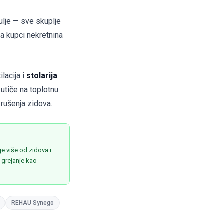
ulje — sve skuplje
a kupci nekretnina
lacija i
stolarija
 utiče na toplotnu
 rušenja zidova.
e više od zidova i
a grejanje kao
REHAU Synego