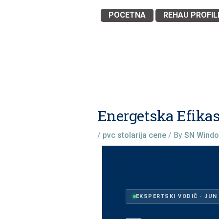
Skip
POCETNA
REHAU PROFIL
to
content
Energetska Efika
/
pvc stolarija cene
/ By
SN Wind
EKSPERTSKI VODIČ · JUN