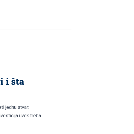
 i šta
ti jednu stvar:
nvesticija uvek treba