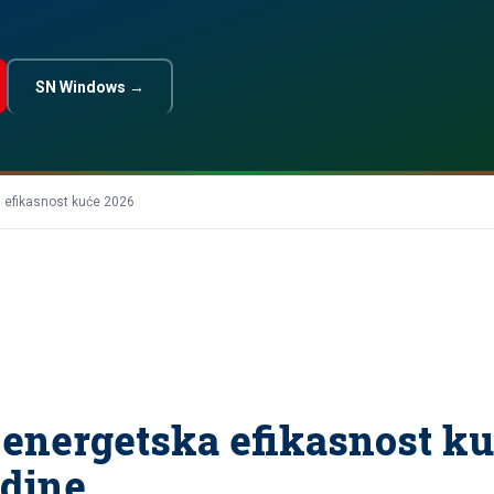
SN Windows →
 efikasnost kuće 2026
e energetska efikasnost k
odine