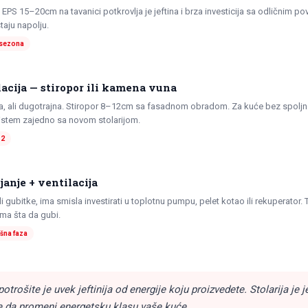
i EPS 15–20cm na tavanici potkrovlja je jeftina i brza investicija sa odličnim po
taju napolju.
a sezona
acija — stiropor ili kamena vuna
ija, ali dugotrajna. Stiropor 8–12cm sa fasadnom obradom. Za kuće bez spoljne
sistem zajedno sa novom stolarijom.
 2
janje + ventilacija
li gubitke, ima smisla investirati u toplotnu pumpu, pelet kotao ili rekuperator.
ema šta da gubi.
ršna faza
otrošite je uvek jeftinija od energije koju proizvedete. Stolarija je 
 da promeni energetsku klasu vaše kuće.