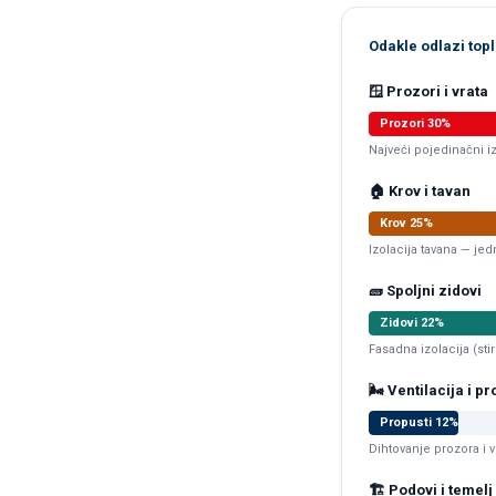
Odakle odlazi top
🪟 Prozori i vrata
Prozori 30%
Najveći pojedinačni i
🏠 Krov i tavan
Krov 25%
Izolacija tavana — jed
🧱 Spoljni zidovi
Zidovi 22%
Fasadna izolacija (sti
🌬️ Ventilacija i pr
Propusti 12%
Dihtovanje prozora i vr
🏗️ Podovi i temelj