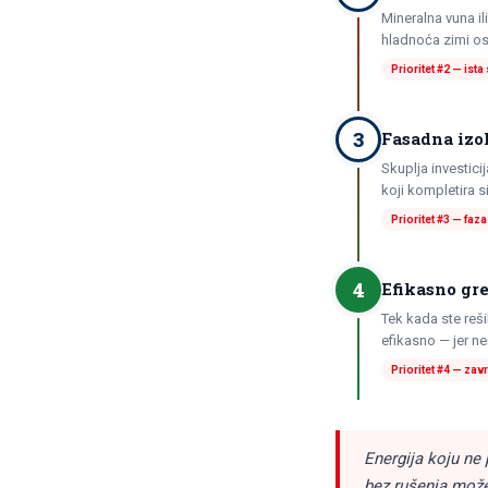
Mineralna vuna il
hladnoća zimi os
Prioritet #2 — ist
3
Fasadna izol
Skuplja investic
koji kompletira 
Prioritet #3 — faza
4
Efikasno gre
Tek kada ste reši
efikasno — jer n
Prioritet #4 — zav
Energija koju ne p
bez rušenja može