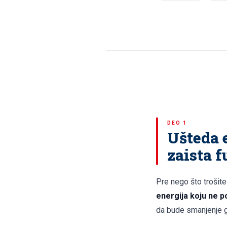
DEO 1
Ušteda e
zaista 
Pre nego što trošite
energija koju ne po
da bude smanjenje g