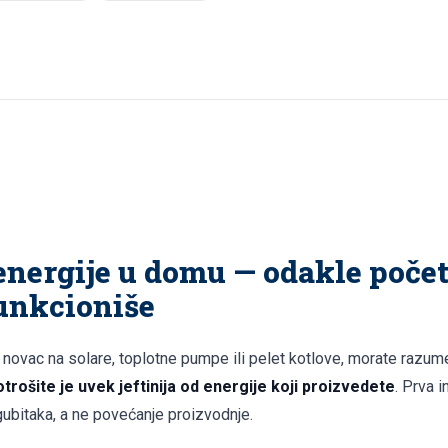
nergije u domu — odakle početi
funkcioniše
 novac na solare, toplotne pumpe ili pelet kotlove, morate razume
trošite je uvek jeftinija od energije koji proizvedete
. Prva i
ubitaka, a ne povećanje proizvodnje.