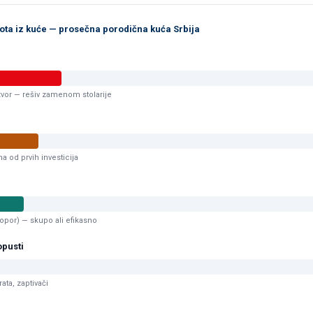
lota iz kuće — prosečna porodična kuća Srbija
zvor — rešiv zamenom stolarije
na od prvih investicija
ropor) — skupo ali efikasno
opusti
ata, zaptivači