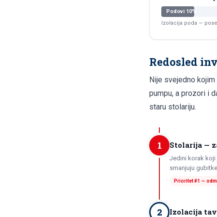
Podovi 10%
Izolacija poda — pos
Redosled inv
Nije svejedno kojim
pumpu, a prozori i d
staru stolariju.
1
Stolarija — 
Jedini korak koji
smanjuju gubitke
Prioritet #1 — od
2
Izolacija ta